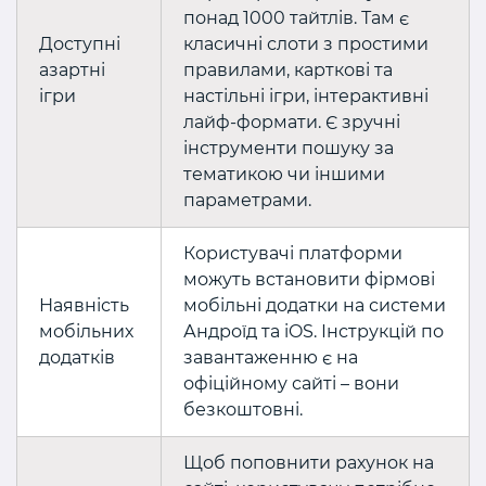
понад 1000 тайтлів. Там є
Доступні
класичні слоти з простими
азартні
правилами, карткові та
ігри
настільні ігри, інтерактивні
лайф-формати. Є зручні
інструменти пошуку за
тематикою чи іншими
параметрами.
Користувачі платформи
можуть встановити фірмові
Наявність
мобільні додатки на системи
мобільних
Андроїд та iOS. Інструкцій по
додатків
завантаженню є на
офіційному сайті – вони
безкоштовні.
Щоб поповнити рахунок на