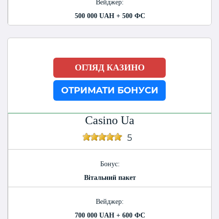
Вейджер:
500 000 UAH + 500 ФС
ОГЛЯД КАЗИНО
ОТРИМАТИ БОНУСИ
Casino Ua
5
Бонус:
Вітальний пакет
Вейджер:
700 000 UAH + 600 ФС