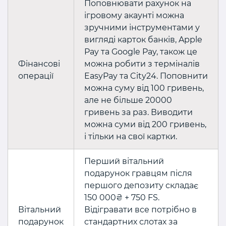
Поповнювати рахунок на
ігровому акаунті можна
зручними інструментами у
вигляді карток банків, Apple
Pay та Google Pay, також це
Фінансові
можна робити з терміналів
операції
EasyPay та City24. Поповнити
можна суму від 100 гривень,
але не більше 20000
гривень за раз. Виводити
можна суми від 200 гривень,
і тільки на свої картки.
Перший вітальний
подарунок гравцям після
першого депозиту складає
150 000₴ + 750 FS.
Вітальний
Відігравати все потрібно в
подарунок
стандартних слотах за