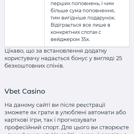
перших поповнень, і чим
більше сума поповнення,
тим вигідніше подарунок.
Відіграється все лише в
конкретних слотах с
вейджером 35x.
Цікаво, що за встановлення додатку
користувачу надається бонус у вигляді 25
безкоштовних спінів.
Vbet Casino
На даному сайті ви після реєстрації
зможете як грати в улюблені автомати або
карткові ігри, так і прогнозувати
професійний спорт. Для цього ви створюєте