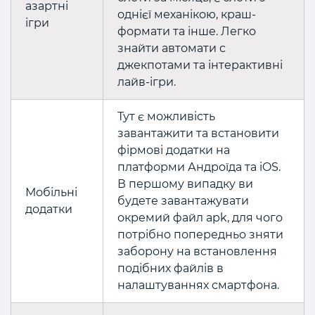
азартні
однієї механікою, краш-
ігри
формати та інше. Легко
знайти автомати с
джекпотами та інтерактивні
лайв-ігри.
Тут є можливість
завантажити та встановити
фірмові додатки на
платформи Андроїда та iOS.
В першому випадку ви
Мобільні
будете завантажувати
додатки
окремий файл apk, для чого
потрібно попередньо зняти
заборону на встановлення
подібних файлів в
налаштуваннях смартфона.