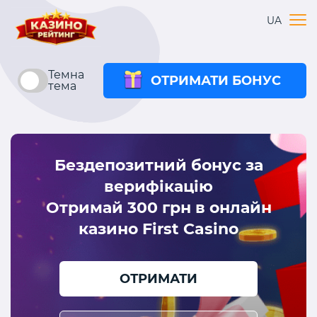
UA
Темна
ОТРИМАТИ БОНУС
тема
Бездепозитний бонус за
верифікацію
Отримай 300 грн в онлайн
казино First Casino
ОТРИМАТИ