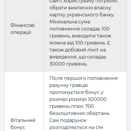
сайті, користувачу потрібно
обрати виключно власну
картку українського банку.
Мінімальна сума
Фінансові
поповнення складає 100
операції
гривень, виводити також
можна від 100 гривень. Є
також добовий ліміт на
виведення, що складає
30000 гривень.
Після першого поповнення
рахунку гравцю
пропонується бонус у
розмірі розмірі 500000
гривень плюс 700
безкоштовних обертань.
Вітальний
Сам подарунок
бонус
розподіляється на сім