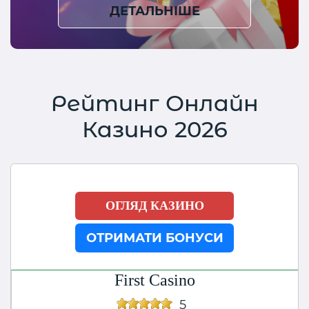
ДЕТАЛЬНІШЕ
Рейтинг Онлайн
Казино 2026
ОГЛЯД КАЗИНО
ОТРИМАТИ БОНУСИ
First Casino
5