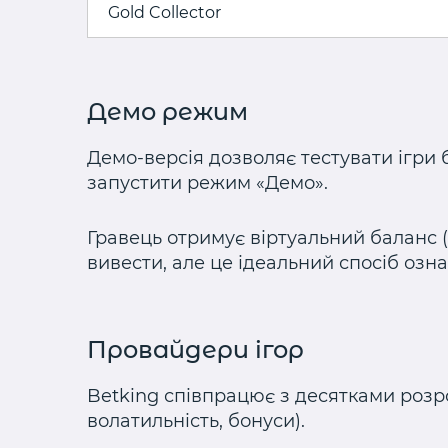
Gold Collector
Демо режим
Демо-версія дозволяє тестувати ігри 
запустити режим «Демо».
Гравець отримує віртуальний баланс 
вивести, але це ідеальний спосіб озн
Провайдери ігор
Betking співпрацює з десятками розро
волатильність, бонуси).