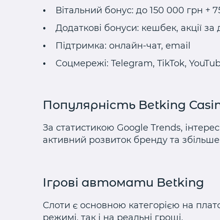
Вітальний бонус: до 150 000 грн + 7
Додаткові бонуси: кешбек, акції з
Підтримка: онлайн-чат, email
Соцмережі: Telegram, TikTok, YouTu
Популярність Betking Casi
За статистикою Google Trends, інтерес
активний розвиток бренду та збільшен
Ігрові автомати Betking
Слоти є основною категорією на платф
режимі, так і на реальні гроші.