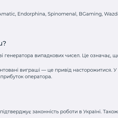
Amatic, Endorphina, Spinomenal, BGaming, Wazdan
и?
ві генератора випадкових чисел. Це означає, що
нтовані виграші — це привід насторожитися. У
 прибуток оператора.
підтверджує законність роботи в Україні. Також