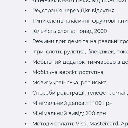
Ліцензія: КРАІЛ №150 від 12.04.2021
Реєстрація через Дія: відсутня
Типи слотів: класичні, фруктові, кн
Кількість слотів: понад 2600
Режими гри: демо та на реальні гр
Ігри: слоти, рулетка, блекджек, пок
Мобільний додаток: тимчасово відс
Мобільна версія: доступна
Мови: українська, російська
Способи реєстрації: телефон, email
Мінімальний депозит: 100 грн
Мінімальний вивід: 200 грн
Методи оплати: Visa, Mastercard, Ap