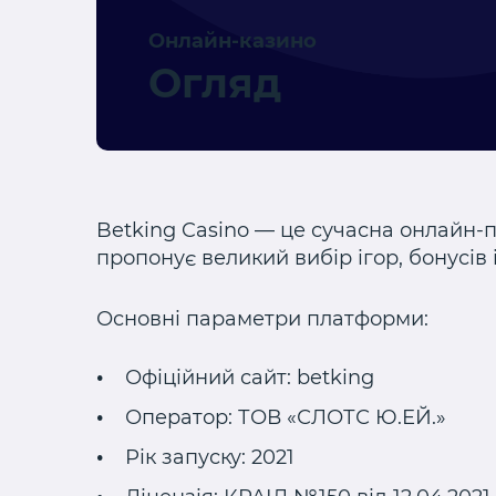
Онлайн-казино
Огляд
Betking Casino — це сучасна онлайн-пл
пропонує великий вибір ігор, бонусів 
Основні параметри платформи:
Офіційний сайт: betking
Оператор: ТОВ «СЛОТС Ю.ЕЙ.»
Рік запуску: 2021