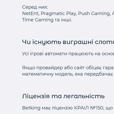
Серед них:
NetEnt, Pragmatic Play, Push Gaming, 
Time Gaming та інші.
Чи існують виграшні слот
Усі ігрові автомати працюють на осно
Якщо провайдер або сайт обіцяє гара
математичну модель, яка передбачає
Ліцензія та легальність
Betking має ліцензію КРАІЛ №150, що 