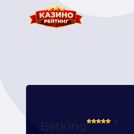
5
BetKing