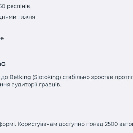
50 респінів
а днями тижня
be
no
 до Betking (Slotoking) стабільно зростав протя
ня аудиторії гравців.
ормі. Користувачам доступно понад 2500 автом