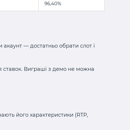
96,40%
и акаунт — достатньо обрати слот і
я ставок. Виграші з демо не можна
чають його характеристики (RTP,