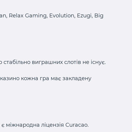
, Relax Gaming, Evolution, Ezugi, Big
 стабільно виграшних слотів не існує.
 казино кожна гра має закладену
 є міжнародна ліцензія Curacao.