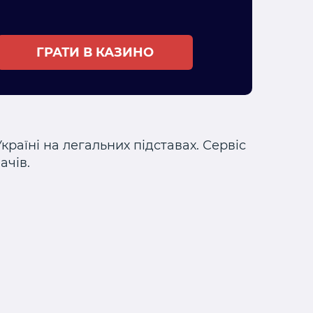
ГРАТИ В КАЗИНО
країні на легальних підставах. Сервіс
ачів.