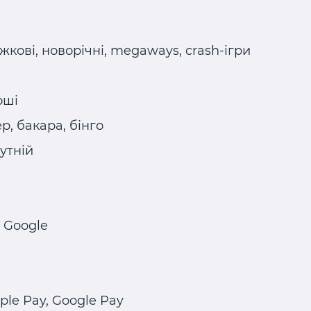
ижкові, новорічні, megaways, crash-ігри
оші
ер, бакара, бінго
утній
, Google
ple Pay, Google Pay